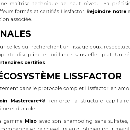
une maîtrise technique de haut niveau. Sa précisio
feurs formés et certifiés Lissfactor.
Rejoindre notre 
tion associée.
INALES
our celles qui recherchent un lissage doux, respectue
porte discipline et brillance sans effet plat. Un ré
rtenaires certifiés
.
’ÉCOSYSTÈME LISSFACTOR
aitement dans le protocole complet Lissfactor, en amon
oin Mastercare+®
renforce la structure capillaire
ène et durable.
la gamme
Miso
avec son shampoing sans sulfates,
ccompagne votre chevelure au quotidien pour mainteni