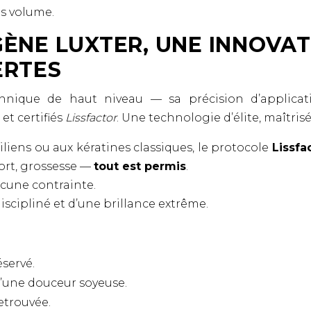
ns volume.
GÈNE LUXTER, UNE INNOVA
ERTES
hnique de haut niveau — sa précision d’applicat
et certifiés
Lissfactor
. Une technologie d’élite, maîtrisé
liens ou aux kératines classiques, le protocole
Lissfa
port, grossesse —
tout est permis
.
cune contrainte.
scipliné et d’une brillance extrême.
servé.
d’une douceur soyeuse.
retrouvée.