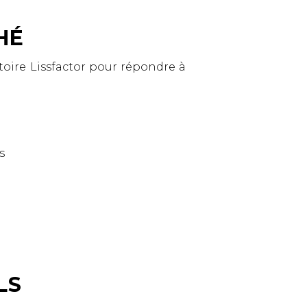
HÉ
ratoire Lissfactor pour répondre à
s
LS