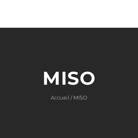
CART IS 
CART IS EMPTY.
MISO
Accueil
/ MISO