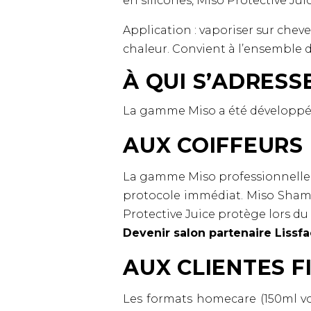
en silicones, Miso Protective Juic
Application : vaporiser sur che
chaleur. Convient à l’ensemble d
À QUI S’ADRESS
La gamme Miso a été développée 
AUX COIFFEURS
La gamme Miso professionnelle (f
protocole immédiat. Miso Shampo
Protective Juice protège lors du
Devenir salon partenaire Lissfa
AUX CLIENTES F
Les formats homecare (150ml vo