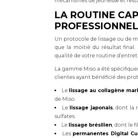
mécanismes de jeunesse et restau
LA ROUTINE CAP
PROFESSIONNE
Un protocole de lissage ou de m
que la moitié du résultat fina
qualité de votre routine d’entret
La gamme Miso a été spécifiqu
clientes ayant bénéficié des prot
Le
lissage au collagène mar
de Miso.
Le
lissage japonais
, dont la
sulfates.
Le
lissage brésilien
, dont le 
Les
permanentes Digital Cu