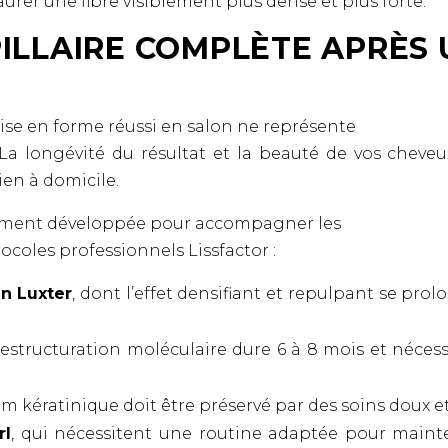
rer une fibre visiblement plus dense et plus forte.
ILLAIRE COMPLÈTE APRÈS 
L
ise en forme réussi en salon ne représente
l. La longévité du résultat et la beauté de vos chev
ien à domicile.
ement développée pour accompagner les
ocoles professionnels Lissfactor :
in Luxter
, dont l’effet densifiant et repulpant se pro
 restructuration moléculaire dure 6 à 8 mois et néces
film kératinique doit être préservé par des soins doux e
rl
, qui nécessitent une routine adaptée pour mainte