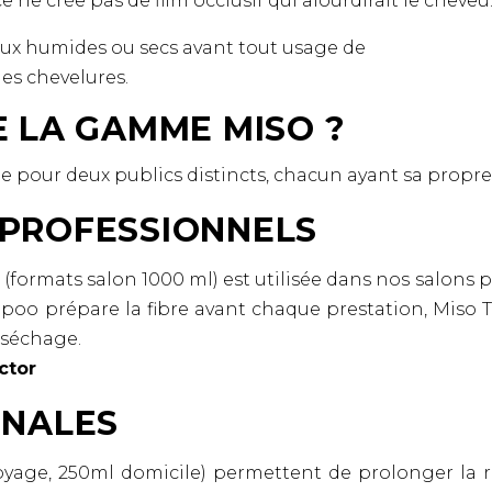
e ne crée pas de film occlusif qui alourdirait le cheveu
veux humides ou secs avant tout usage de
es chevelures.
E LA GAMME MISO ?
pour deux publics distincts, chacun ayant sa propre 
 PROFESSIONNELS
ormats salon 1000 ml) est utilisée dans nos salons p
o prépare la fibre avant chaque prestation, Miso Tr
 séchage.
ctor
INALES
yage, 250ml domicile) permettent de prolonger la r