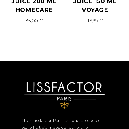
JUICE 200 ML
JUICE 150 ML
HOMECARE
VOYAGE
35,00
€
16,99
€
Chez Lissfactor Paris, chaque protocole
est le fruit d’années de recherche,