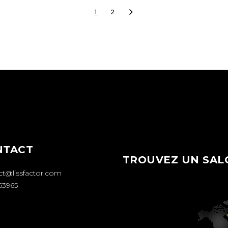
1
2
NTACT
TROUVEZ UN SAL
ct@lissfactor.com
63965