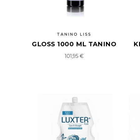
TANINO LISS
GLOSS 1000 ML TANINO
K
101,95
€