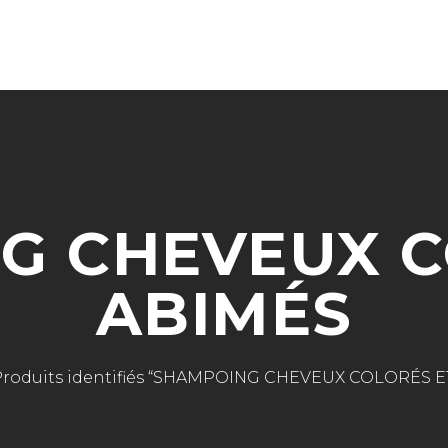
CART IS 
CART IS EMPTY.
G CHEVEUX C
ABIMÉS
Produits identifiés “SHAMPOING CHEVEUX COLORÉS E