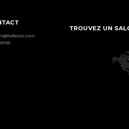
NTACT
TROUVEZ UN SAL
ct@lissfactor.com
63965