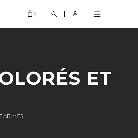
EMPTY.
0
OLORÉS ET
T ABIMÉS”