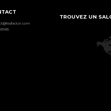
NTACT
TROUVEZ UN SAL
ct@lissfactor.com
63965