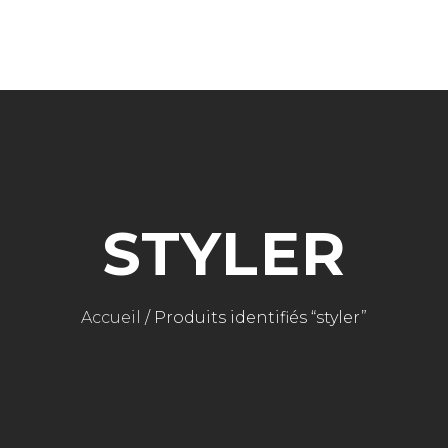
CART IS 
CART IS EMPTY.
STYLER
Accueil
/ Produits identifiés “styler”