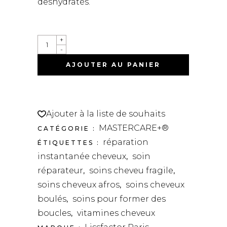
deshydratés.
MASTERCARE+CONCENTRÉ
+
ACIDE
-
HYALURONIQUE
QUANTITÉ
AJOUTER AU PANIER
Ajouter à la liste de souhaits
MASTERCARE+®
CATÉGORIE :
réparation
ÉTIQUETTES :
instantanée cheveux
soin
,
réparateur
soins cheveu fragile
,
,
soins cheveux afros
soins cheveux
,
boulés
soins pour former des
,
boucles
vitamines cheveux
,