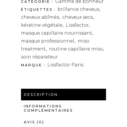
Gamme de bonheur
CATÉGORIE :
brillance cheveux
ÉTIQUETTES :
,
cheveux abîmés
cheveux secs
,
,
kératine végétale
Lissfactor
,
,
masque capillaire nourrissant
,
masque professionnel
miso
,
treatment
routine capillaire miso
,
,
soin réparateur
Lissfactor Paris
MARQUE :
DESCRIPTION
INFORMATIONS
COMPLÉMENTAIRES
AVIS (0)