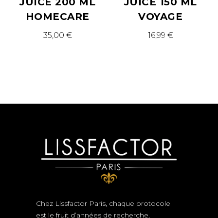
JUICE 200 ML
JUICE 150 ML
HOMECARE
VOYAGE
35,00
€
16,99
€
Chez Lissfactor Paris, chaque protocole
est le fruit d’années de recherche,